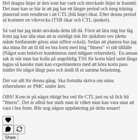
Hel dragna linjer är den som har varit och streckade linjer är framtid.
Det man kan se här är att jag har ett längre period och tung träning
planerad som resulterar i att CTL (blå linje) ökar. Efter denna period
så kommer en vilovecka (TSB ökar och CTL sjunker).
Så vad har jag tänkt använda detta till då. Först att lära mig hur låg
form jag kan tåla utan att ta onödigt risk för sjukdom osv (detta
måste fortfarande göras utan siffror också). Sedan att planera hur jag
ska träna för att få till en bra form med hög "fitness" vi rätt tillfälle
(Något som behöver kombineras med tidigare erfarenhet). En annan
sak är när man har kolla på ungefärlig TSS för korta hård samt långa
lugna så kanske man kan experimentera med att köra korta pass
istället för något långt pass och ändå få ut samma belastning.
Det var allt för denna gång. Ska fortsätta skriva om mina
erfarenheter av PMC under året.
OBS! Kom in på något riktigt bra ord för CTL just nu så fick bli
"fitness". Det är alltså hur stark man är vilket man kan vara utan att
vara i bra form. Blir nog någon uppdatering på detta senare!
Share