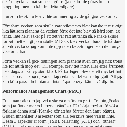
det är mycket annat som ska göras (ja det borde göras innan
bloggning men nu kändes detta roligare).
Hur som helst, nu kör vi lite summering av de gångna veckorna.
Förr förra veckan som skulle vara vilovecka blev kanske inte riktigt
lika lätt som planerat då veckan förre det inte blev så hård som jag
tänkt. Inte helst säker på att det var rätt att tänka så, kanske skulle
fortsatt helt enligt plan istället!? Dock blev veckan bara lite hårdare
än vilovecka så jag kom inte upp i den belastningen som det tunga
veckorna har.
Förra veckan så gick träningen som planerat även om jag fick trolla
lite för att få ihop det. Till exempel blev det intervaller efter årsmötet
i söndags, alltså typ start kl 20. På lördagen blev det ett mycket fint
distans pass i skogen, var ett tag sedan så det var riktigt gött. Att jag
kan köra passat helt utan att inta någon energi känns väldigt bra.
Performance Management Chart (PMC)
En annan sak som jag velat skriva om är den graf i TrainingPeaks
som jag finner mer och mer användbar. Får börja med att försöka
förklara denna graf (Kanske gör att jag förstår den ännu bättre).
Grafen innehåller 3 aspekter som alla beskrivs med varsin linje.
Dessa 3 aspekter är form (TSB), belastning (ATL) och "fitness"
(CTL). Det som dessa 3 aspekter ihop beskriver är relationen