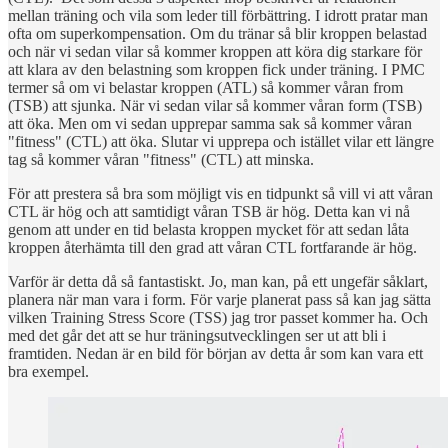
mellan träning och vila som leder till förbättring. I idrott pratar man
ofta om superkompensation. Om du tränar så blir kroppen belastad
och när vi sedan vilar så kommer kroppen att köra dig starkare för
att klara av den belastning som kroppen fick under träning. I PMC
termer så om vi belastar kroppen (ATL) så kommer våran from
(TSB) att sjunka. När vi sedan vilar så kommer våran form (TSB)
att öka. Men om vi sedan upprepar samma sak så kommer våran
"fitness" (CTL) att öka. Slutar vi upprepa och istället vilar ett längre
tag så kommer våran "fitness" (CTL) att minska.
För att prestera så bra som möjligt vis en tidpunkt så vill vi att våran
CTL är hög och att samtidigt våran TSB är hög. Detta kan vi nå
genom att under en tid belasta kroppen mycket för att sedan låta
kroppen återhämta till den grad att våran CTL fortfarande är hög.
Varför är detta då så fantastiskt. Jo, man kan, på ett ungefär såklart,
planera när man vara i form. För varje planerat pass så kan jag sätta
vilken Training Stress Score (TSS) jag tror passet kommer ha. Och
med det går det att se hur träningsutvecklingen ser ut att bli i
framtiden. Nedan är en bild för början av detta år som kan vara ett
bra exempel.