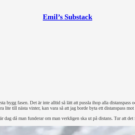
Emil’s Substack
a bygg fasen. Det är inte alltid så lätt att pussla ihop alla distanspass o
ite till nästa vinter, kan vara så att jag borde byta ett distanspass mot e
där dag då man funderar om man verkligen ska ut på distans. Tur att de